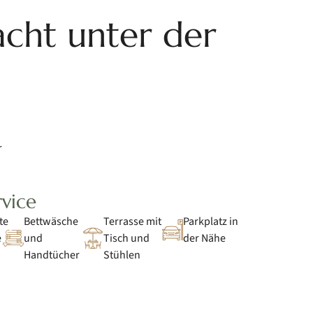
acht unter der
r
vice
te
Bettwäsche
Terrasse mit
Parkplatz in
e
und
Tisch und
der Nähe
Handtücher
Stühlen